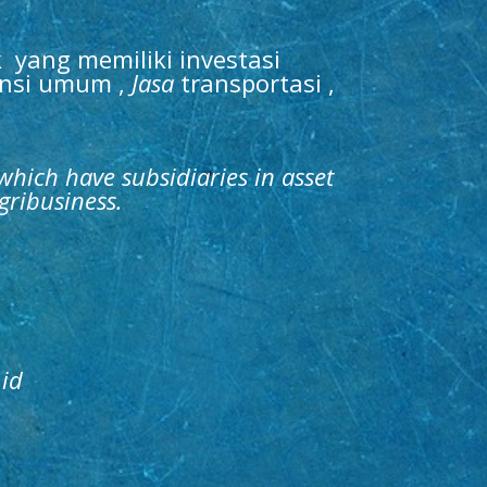
 yang memiliki investasi
ansi umum ,
Jasa
transportasi ,
hich have subsidiaries in asset
gribusiness.
.id