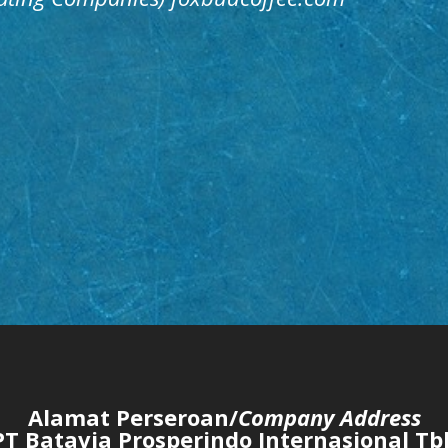
Alamat Perseroan/
Company Address
PT Batavia Prosperindo Internasional Tb