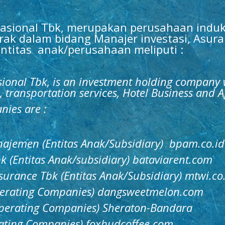
nasional Tbk, merupakan perusahaan induk
rak dalam bidang Manajer investasi, Asur
Entitas anak/perusahaan meliputi :
sional Tbk, is an investment holding company w
transportation services, Hotel Business and A
nies are :
najemen (Entitas Anak/Subsidiary)
bpam.co.id
k (Entitas Anak/subsidiary)
bataviarent.com
urance Tbk (Entitas Anak/Subsidiary)
mtwi.co
erating Companies)
dangsweetmelon.com
perating
Companies)
Sh
eraton-Bandara
ating Companies)
foxbudcoffee.com