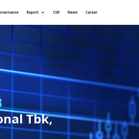
overnance
Report
CSR
News
Career
onal Tbk,