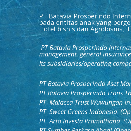
PT Batavia Prosperindo Inter
pada entitas anak yang berge
Hotel bisnis dan Agrobisnis, 
PT Batavia Prosperindo Interna
management, general insurance, 
Its subsidiaries/operating compa
PT Batavia Prosperindo Aset Ma
PT Batavia Prosperindo Trans Tb
PT Malacca Trust Wuwungan Ins
PT Sweet Greens Indonesia (Op
PT Arto Investa Pramathana (O
PT Sumber Perkasa Abadi (Oper